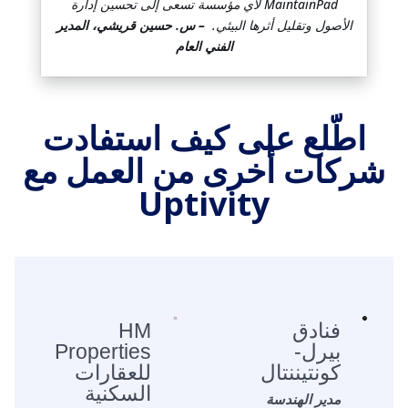
MaintainPad لأي مؤسسة تسعى إلى تحسين إدارة
الأصول وتقليل أثرها البيئي.
– س. حسين قريشي، المدير
الفني العام
اطّلع على كيف استفادت
شركات أخرى من العمل مع
Uptivity
فنادق
HM
بيرل-
Properties
كونتيننتال
للعقارات
السكنية
مدير الهندسة