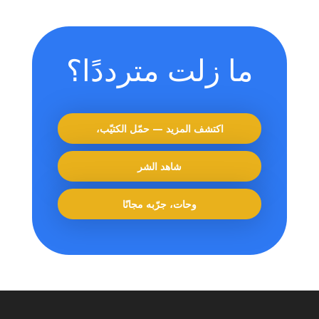
ما زلت مترددًا؟
اكتشف المزيد — حمّل الكتيّب،
شاهد الشر
وحات، جرّبه مجانًا