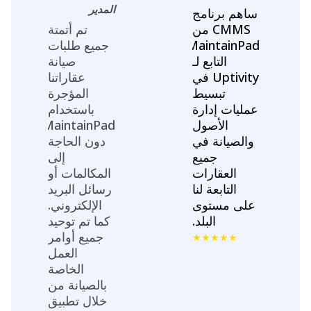
المدير
ساهم برنامج
CMMS من
تم أتمتة
MaintainPad
جميع طلبات
التابع لـ
صيانة
Uptivity في
عقاراتنا
تبسيط
المؤجرة
عمليات إدارة
باستخدام
الأصول
MaintainPad،
والصيانة في
دون الحاجة
جميع
إلى
العقارات
المكالمات أو
التابعة لنا
رسائل البريد
على مستوى
الإلكتروني.
البلد.
كما تم توحيد
جميع أوامر
العمل
الخاصة
بالصيانة من
خلال تطبيق